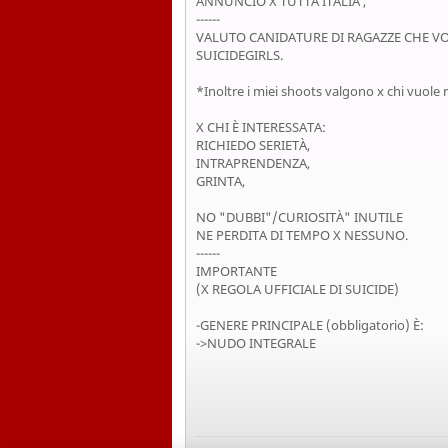
ANNUNCIO X TUTTA ITALIA ,
------
VALUTO CANIDATURE DI RAGAZZE CHE V
SUICIDEGIRLS.
*Inoltre i miei shoots valgono x chi vuole r
X CHI È INTERESSATA:
RICHIEDO SERIETÀ,
INTRAPRENDENZA,
GRINTA,
NO "DUBBI"/CURIOSITÀ" INUTILE
NE PERDITA DI TEMPO X NESSUNO.
------
IMPORTANTE
(X REGOLA UFFICIALE DI SUICIDE)
-GENERE PRINCIPALE (obbligatorio) È:
->NUDO INTEGRALE