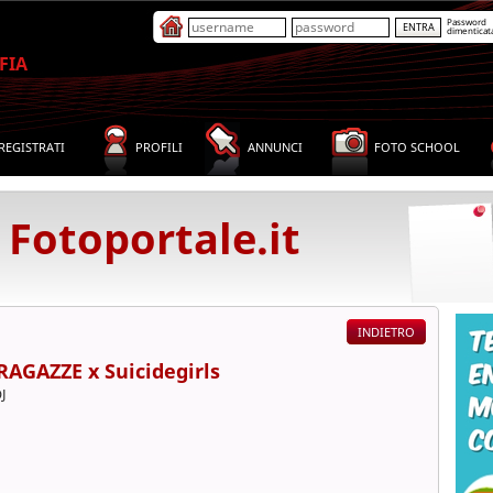
Password
dimenticat
FIA
REGISTRATI
PROFILI
ANNUNCI
FOTO SCHOOL
 Fotoportale.it
RAGAZZE x Suicidegirls
J