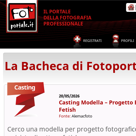
IL PORTALE
DELLA FOTOGRAFIA
PROFESSIONALE
REGISTRATI
PROFILI
La Bacheca di Fotoport
Casting
20/05/2026
Casting Modella – Progetto 
Fetish
Fonte:
Alemacfoto
Cerco una modella per progetto fotografico