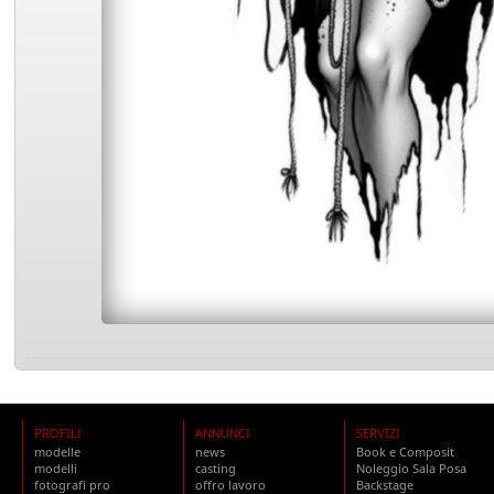
PROFILI
ANNUNCI
SERVIZI
modelle
news
Book e Composit
modelli
casting
Noleggio Sala Posa
fotografi pro
offro lavoro
Backstage