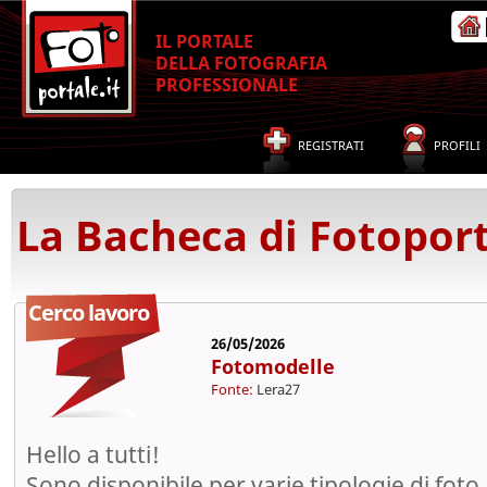
IL PORTALE
DELLA FOTOGRAFIA
PROFESSIONALE
REGISTRATI
PROFILI
La Bacheca di Fotoport
Cerco lavoro
26/05/2026
Fotomodelle
Fonte:
Lera27
Hello a tutti!
Sono disponibile per varie tipologie di foto.