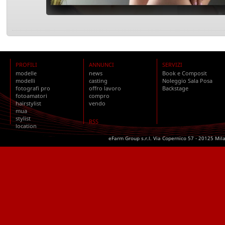
PROFILI
ANNUNCI
SERVIZI
modelle
news
Book e Composit
modelli
casting
Noleggio Sala Posa
fotografi pro
offro lavoro
Backstage
fotoamatori
compro
hairstylist
vendo
mua
stylist
RSS
location
eFarm Group s.r.l. Via Copernico 57 - 20125 Mil