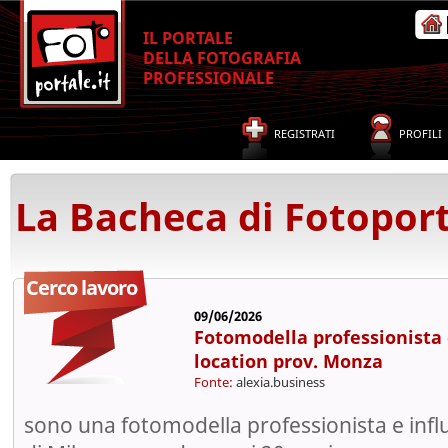
IL PORTALE
DELLA FOTOGRAFIA
PROFESSIONALE
REGISTRATI
PROFILI
La Bacheca di Fotoport
Cerco lavoro
09/06/2026
Fotomodella professionista
location prov. Monza
Fonte:
alexia.business
sono una fotomodella professionista e infl