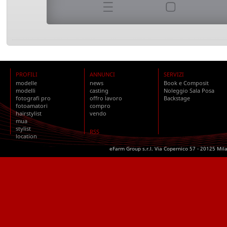
PROFILI
ANNUNCI
SERVIZI
modelle
news
Book e Composit
modelli
casting
Noleggio Sala Posa
fotografi pro
offro lavoro
Backstage
fotoamatori
compro
hairstylist
vendo
mua
stylist
RSS
location
eFarm Group s.r.l. Via Copernico 57 - 20125 Mil