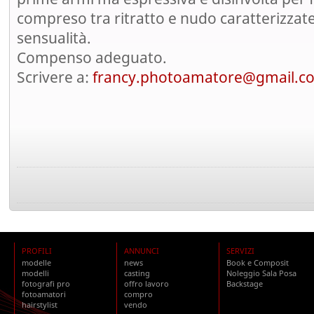
compreso tra ritratto e nudo caratterizzate
sensualità.
Compenso adeguato.
Scrivere a:
francy.photoamatore@gmail.c
PROFILI
ANNUNCI
SERVIZI
modelle
news
Book e Composit
modelli
casting
Noleggio Sala Posa
fotografi pro
offro lavoro
Backstage
fotoamatori
compro
hairstylist
vendo