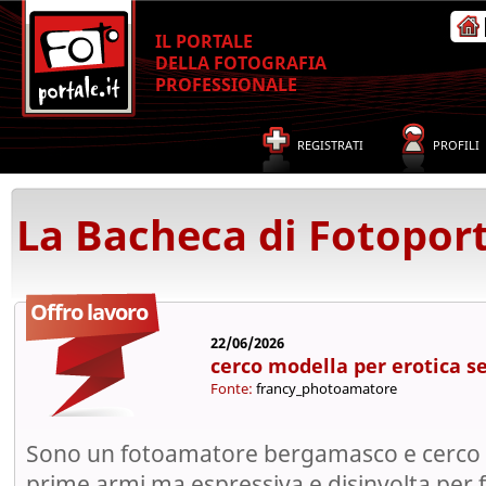
IL PORTALE
DELLA FOTOGRAFIA
PROFESSIONALE
REGISTRATI
PROFILI
La Bacheca di Fotoport
Offro lavoro
22/06/2026
cerco modella per erotica s
Fonte:
francy_photoamatore
Sono un fotoamatore bergamasco e cerco 
prime armi ma espressiva e disinvolta per 