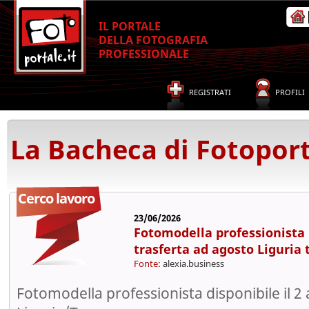
IL PORTALE
DELLA FOTOGRAFIA
PROFESSIONALE
REGISTRATI
PROFILI
La Bacheca di Fotoport
Cerco lavoro
23/06/2026
Fotomodella professionista 
trasferta ad agosto Liguria
Fonte:
alexia.business
Fotomodella professionista disponibile il 2