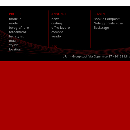
PROFILI
ANNUNCI
SERVIZI
modelle
news
Book e Composit
modelli
casting
Noleggio Sala Posa
fotografi pro
offro lavoro
Backstage
fotoamatori
compro
hairstylist
vendo
mua
stylist
RSS
location
eFarm Group s.r.l. Via Copernico 57 - 20125 Mil