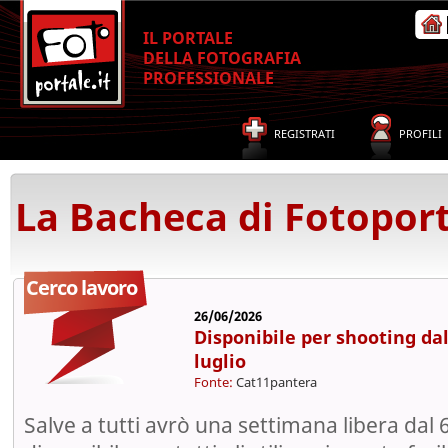
IL PORTALE
DELLA FOTOGRAFIA
PROFESSIONALE
REGISTRATI
PROFILI
La Bacheca di Fotoport
Cerco lavoro
26/06/2026
Disponibile per shooting dal
luglio
Fonte:
Cat11pantera
Salve a tutti avrò una settimana libera dal 6 