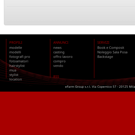
PROFILI
ANNUNCI
SERVIZI
modelle
news
Book e Composit
modelli
casting
Noleggio Sala Posa
fotografi pro
offro lavoro
Backstage
fotoamatori
compro
hairstylist
vendo
mua
stylist
RSS
location
eFarm Group s.r.l. Via Copernico 57 - 20125 Mil