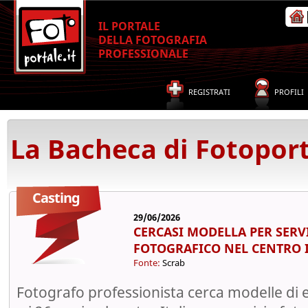
IL PORTALE
DELLA FOTOGRAFIA
PROFESSIONALE
REGISTRATI
PROFILI
La Bacheca di Fotoport
Casting
29/06/2026
CERCASI MODELLA PER SERV
FOTOGRAFICO NEL CENTRO I
Fonte:
Scrab
Fotografo professionista cerca modelle di 