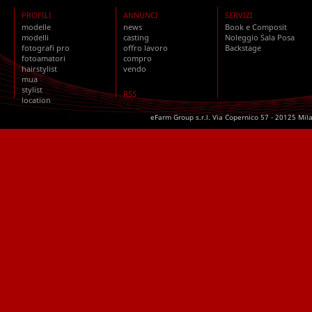
PROFILI
ANNUNCI
SERVIZI
modelle
news
Book e Composit
modelli
casting
Noleggio Sala Posa
fotografi pro
offro lavoro
Backstage
fotoamatori
compro
hairstylist
vendo
mua
stylist
RSS
location
eFarm Group s.r.l. Via Copernico 57 - 20125 Mil