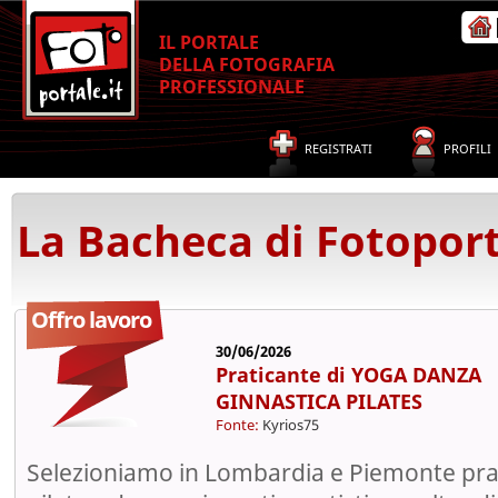
IL PORTALE
DELLA FOTOGRAFIA
PROFESSIONALE
REGISTRATI
PROFILI
La Bacheca di Fotoport
Offro lavoro
30/06/2026
Praticante di YOGA DANZA
GINNASTICA PILATES
Fonte:
Kyrios75
Selezioniamo in Lombardia e Piemonte prat