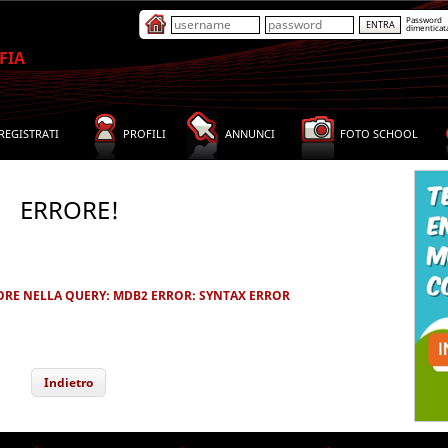
Password
dimenticat
FIA
REGISTRATI
PROFILI
ANNUNCI
FOTO SCHOOL
ERRORE!
RORE NELLA QUERY: MDB2 ERROR: SYNTAX ERROR