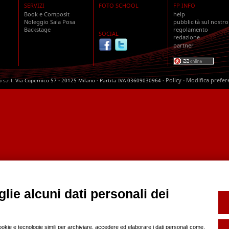
SERVIZI
FOTO SCHOOL
FP INFO
Book e Composit
help
Noleggio Sala Posa
pubblicità sul nostro
Backstage
regolamento
SOCIAL
redazione
partner
Policy
Modifica prefer
s.r.l. Via Copernico 57 - 20125 Milano - Partita IVA 03609030964 -
-
lie alcuni dati personali dei
cookie e tecnologie simili per archiviare, accedere ed elaborare i dati personali come,