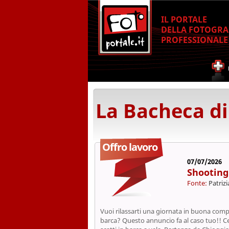
IL PORTALE
DELLA FOTOGRA
PROFESSIONALE
La Bacheca di
Offro lavoro
07/07/2026
Shooting 
Fonte:
Patriz
Vuoi rilassarti una giornata in buona comp
barca? Questo annuncio fa al caso tuo!! C