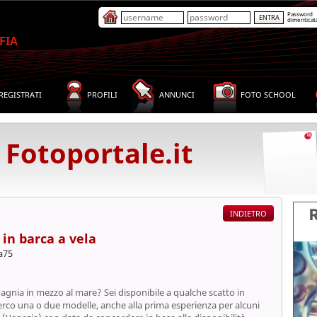
Password
dimenticat
FIA
REGISTRATI
PROFILI
ANNUNCI
FOTO SCHOOL
 Fotoportale.it
in barca a vela
ia75
agnia in mezzo al mare? Sei disponibile a qualche scatto in
erco una o due modelle, anche alla prima esperienza per alcuni