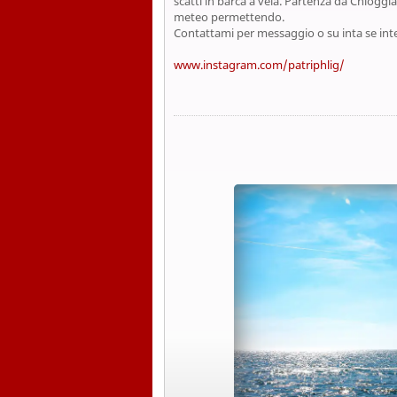
scatti in barca a vela. Partenza da Chioggi
meteo permettendo.
Contattami per messaggio o su inta se int
www.instagram.com/patriphlig/