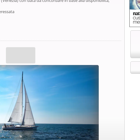
a (Venezia) con data da concordare in base alla disponibilità,
eressata