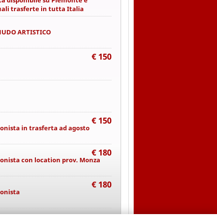
ta disponibile su Piemonte e
i trasferte in tutta Italia
NUDO ARTISTICO
€ 150
€ 150
onista in trasferta ad agosto
€ 180
onista con location prov. Monza
€ 180
ionista