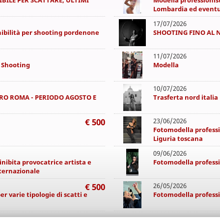
ILE PER SCATTARE, ULTIMI
Modella professionis
Lombardia ed eventual
17/07/2026
ibilità per shooting pordenone
SHOOTING FINO AL 
11/07/2026
r Shooting
Modella
10/07/2026
O ROMA - PERIODO AGOSTO E
Trasferta nord italia
€ 500
23/06/2026
Fotomodella professi
Liguria toscana
09/06/2026
inibita provocatrice artista e
Fotomodella professi
ternazionale
€ 500
26/05/2026
r varie tipologie di scatti e
Fotomodella profess