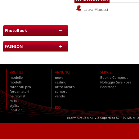
Laura Matucci
PhotoBook
FASHION
PROFILI
ANNUNCI
SERVIZI
modelle
news
Book e Composit
modelli
casting
Noleggio Sala Posa
fotografi pro
offro lavoro
Backstage
fotoamatori
compro
hairstylist
vendo
mua
stylist
RSS
location
eFarm Group s.r.l. Via Copernico 57 - 20125 Mil