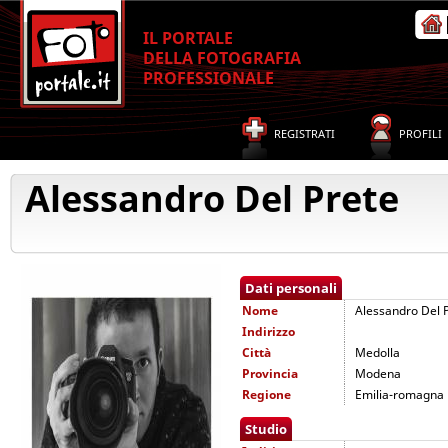
IL PORTALE
DELLA FOTOGRAFIA
PROFESSIONALE
REGISTRATI
PROFILI
Alessandro Del Prete
Dati personali
Nome
Alessandro Del 
Indirizzo
Città
Medolla
Provincia
Modena
Regione
Emilia-romagna
Studio