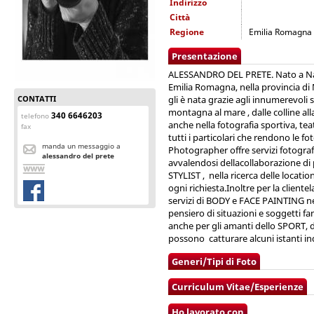
Indirizzo
Città
Regione
Emilia Romagna
Presentazione
ALESSANDRO DEL PRETE. Nato a Napo
Emilia Romagna, nella provincia di
CONTATTI
gli è nata grazie agli innumerevoli 
montagna al mare , dalle colline a
340 6646203
telefono
anche nella fotografia sportiva, tea
fax
tutti i particolari che rendono le fo
manda un messaggio a
Photographer offre servizi fotograf
alessandro del prete
avvalendosi dellacollaborazione di 
STYLIST , nella ricerca delle locatio
ogni richiesta.Inoltre per la cliente
servizi di BODY e FACE PAINTING nei
pensiero di situazioni e soggetti fa
anche per gli amanti dello SPORT, d
possono catturare alcuni istanti ind
Generi/Tipi di Foto
Curriculum Vitae/Esperienze
Ho lavorato con