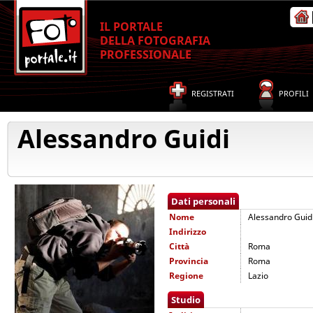
IL PORTALE
DELLA FOTOGRAFIA
PROFESSIONALE
REGISTRATI
PROFILI
Alessandro Guidi
Dati personali
Nome
Alessandro Guid
Indirizzo
Città
Roma
Provincia
Roma
Regione
Lazio
Studio