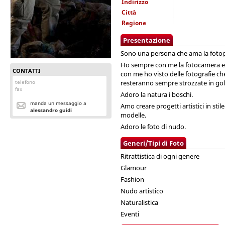
Indirizzo
Città
Regione
Presentazione
Sono una persona che ama la fotogr
Ho sempre con me la fotocamera e 
CONTATTI
con me ho visto delle fotografie ch
telefono
resteranno sempre strozzate in gol
fax
Adoro la natura i boschi.
manda un messaggio a
Amo creare progetti artistici in stil
alessandro guidi
modelle.
Adoro le foto di nudo.
Generi/Tipi di Foto
Ritrattistica di ogni genere
Glamour
Fashion
Nudo artistico
Naturalistica
Eventi