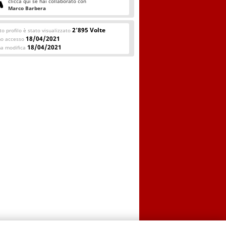
clicca qui se hai collaborato con
Marco Barbera
2'895 Volte
o profilo è stato visualizzato
18/04/2021
mo accesso
18/04/2021
ma modifica