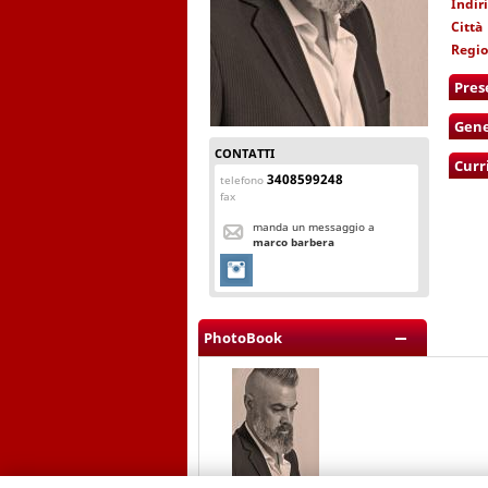
Indir
Città
Regi
Pres
Gene
CONTATTI
Curr
3408599248
telefono
fax
manda un messaggio a
marco barbera
PhotoBook