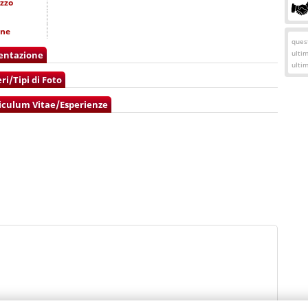
izzo
one
quest
ulti
entazione
ulti
ri/Tipi di Foto
iculum Vitae/Esperienze