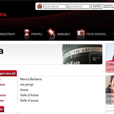
Password
dimenticat
FIA
REGISTRATI
PROFILI
ANNUNCI
FOTO SCHOOL
a
 personali
e
Marco Barbera
izzo
via parigi
Aosta
ncia
Valle d'Aosta
one
Valle d'aosta
io