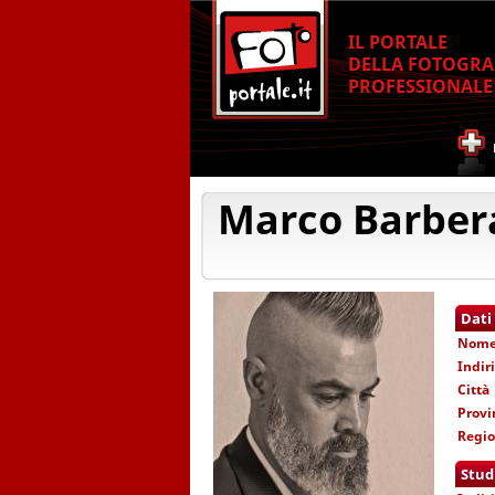
IL PORTALE
DELLA FOTOGRA
PROFESSIONALE
Marco Barber
Dati
Nom
Indir
Città
Provi
Regi
Stud