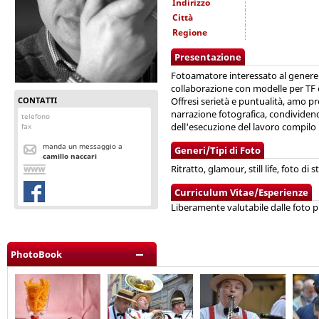
Indirizzo
Città
Regione
Presentazione
Fotoamatore interessato al genere d
collaborazione con modelle per TF o
CONTATTI
Offresi serietà e puntualità, amo
narrazione fotografica, condividen
telefono
dell'esecuzione del lavoro compilo l
fax
manda un messaggio a
Generi/Tipi di Foto
camillo naccari
Ritratto, glamour, still life, foto di 
Curriculum Vitae/Esperienze
Liberamente valutabile dalle foto 
PhotoBook