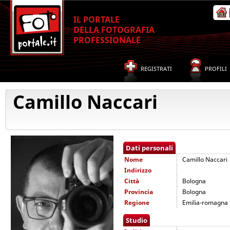
IL PORTALE
DELLA FOTOGRAFIA
PROFESSIONALE
REGISTRATI
PROFILI
Camillo Naccari
Dati personali
Nome
Camillo Naccari
Indirizzo
Città
Bologna
Provincia
Bologna
Regione
Emilia-romagna
Studio