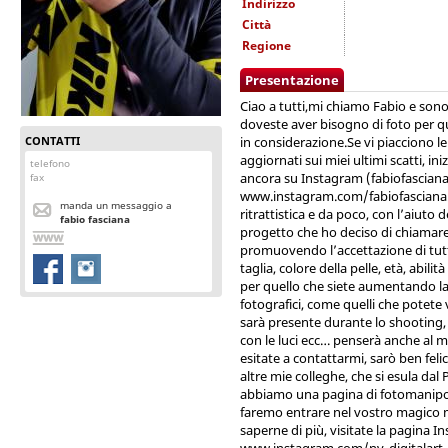
Indirizzo
Città
Regione
Presentazione
Ciao a tutti,mi chiamo Fabio e son
doveste aver bisogno di foto per q
CONTATTI
in considerazione.Se vi piacciono l
aggiornati sui miei ultimi scatti, i
telefono
ancora su Instagram (fabiofascian
fax
www.instagram.com/fabiofasciana.
manda un messaggio a
ritrattistica e da poco, con l’aiuto
fabio fasciana
progetto che ho deciso di chiamare
promuovendo l’accettazione di tutti 
taglia, colore della pelle, età, abilit
per quello che siete aumentando la 
fotografici, come quelli che potete 
sarà presente durante lo shooting,
con le luci ecc… penserà anche al 
esitate a contattarmi, sarò ben felic
altre mie colleghe, che si esula dal
abbiamo una pagina di fotomanipola
faremo entrare nel vostro magico 
saperne di più, visitate la pagina I