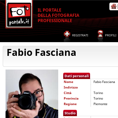
IL PORTALE
DELLA FOTOGRAFIA
PROFESSIONALE
REGISTRATI
PROFILI
Fabio Fasciana
Dati personali
Nome
Fabio Fasciana
Indirizzo
Città
Torino
Provincia
Torino
Regione
Piemonte
Studio