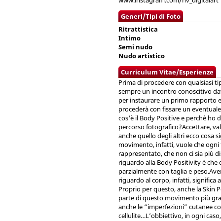
www.instagram.com/nv_digitalart
Generi/Tipi di Foto
Ritrattistica
Intimo
Semi nudo
Nudo artistico
Curriculum Vitae/Esperienze
Prima di procedere con qualsiasi ti
sempre un incontro conoscitivo dav
per instaurare un primo rapporto e 
procederà con fissare un eventu
cos'è il Body Positive e perchè ho 
percorso fotografico?Accettare, val
anche quello degli altri ecco cosa 
movimento, infatti, vuole che ogni
rappresentato, che non ci sia più 
riguardo alla Body Positivity è ch
parzialmente con taglia e peso.Av
riguardo al corpo, infatti, signific
Proprio per questo, anche la Skin P
parte di questo movimento più gra
anche le “imperfezioni” cutanee com
cellulite…L’obbiettivo, in ogni caso,