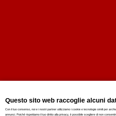
Questo sito web raccoglie alcuni dati
Con il tuo consenso, noi e i nostri partner utilizziamo i cookie e tecnologie simili per arc
annunci. Poiché rispettiamo il tuo diritto alla privacy, è possibile scegliere di non consen