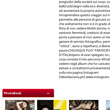
pregiudizi della società sui corpi, 
belli/utili/degni nella loro diversit
ad aumentare la propria autostima.
intraprendere questo viaggio sul 
permette alle persone di giocare con
che solitamente non si è in grado 
finta di non vedere.Molte donne, no
sentono femminili, credono di esser
porta a pensare di non avere un be
genere di servizio fotografico, perme
“ottica”, aiuta a rispettarsi, a liber
paure.CHIUNQUE PUO' PARTECIPAR
D'ITALIASpero di aver spiegato un p
cosa consiste il mio percorso Afrodi
vedere negli album che ho caricat
esitate a contattarmi privatament
sulla mia pagina Instagram
(fabiofasciana.ph) www.instagram
PhotoBook