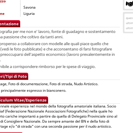
izzo
Savona
one
Liguria
quest
ulti
entazione
ulti
tografia per me non e' lavoro, fonte di guadagno e sostentamento
 passione che coltivo da tanti anni
.
ropenso a collaborare con modelle alle quali piace quello che
 (vedi le foto pubblicate) e che acconsentano di farsi fotografare
 preoccuparsi dell'aspetto economico (lavoro prevalentemente in
.
nibile a corrispondere
rimborso per le spese di viaggio.
ri/Tipi di Foto
age, Foto di documentazione, Foto di strada, Nudo Artistico.
to principalmente espresso in bianconero.
iculum Vitae/Esperienze
nnale esperienza nel mondo della fotografia amatoriale italiana. Socio
Fiaf (Federazione Nazionale Associazioni Fotografiche) nella quale ho
rto cariche importanti a partire da quella di Delegato Provinciale sino al
 di Consigliere Nazionale. Da sempre amante del BN e della foto di
tage e/o "di strada" con una seconda passione per il nudo artistico.