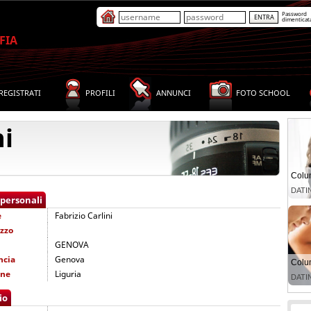
Password
dimenticat
FIA
REGISTRATI
PROFILI
ANNUNCI
FOTO SCHOOL
ni
 personali
e
Fabrizio Carlini
izzo
GENOVA
ncia
Genova
one
Liguria
io