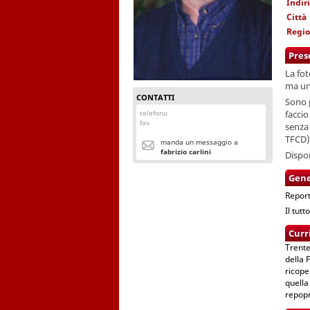
Indir
Città
Regi
Pres
La fo
ma una
CONTATTI
Sono p
telefono
faccio
fax
senza
TFCD)
manda un messaggio a
fabrizio carlini
Dispo
Gene
Report
Il tut
Curr
Trente
della 
ricope
quella
repopr