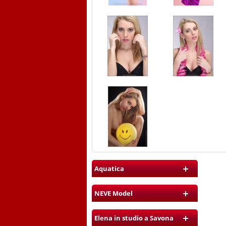
Aquatica
NEVE Model
Elena in studio a Savona