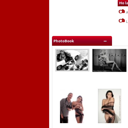
Ho l
A
L
PhotoBook