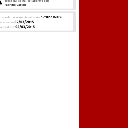
clicca qui se hai collaborato con
Fabrizio Carlini
17'027 Volte
o profilo è stato visualizzato
02/03/2015
mo accesso
02/03/2015
ma modifica