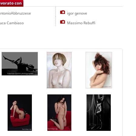
avorato con
ntonioAbbruzzese
igor genove
uca Cambiaso
Massimo Rebuffi