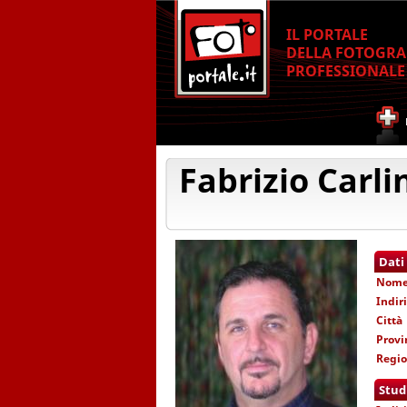
IL PORTALE
DELLA FOTOGRA
PROFESSIONALE
Fabrizio Carli
Dati
Nom
Indir
Città
Provi
Regi
Stud