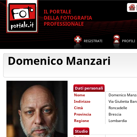
IL PORTALE
DELLA FOTOGRAFIA
PROFESSIONALE
REGISTRATI
PROFILI
Domenico Manzari
Dati personali
Nome
Domenico Manza
Indirizzo
Via Giulietta Ban
Città
Roncadelle
Provincia
Brescia
Regione
Lombardia
Studio