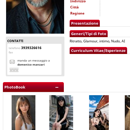
Indirizzo
Città
Regione
Presentazione
Generi/Tipi di Foto
CONTATTI
Ritratto, Glamour, intimo, Nudo, AI
3939326616
telefono
Curriculum Vitae/Esperienze
fax
manda un messaggio a
domenico manzari
PhotoBook