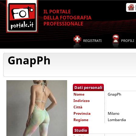
IL PORTALE
DELLA FOTOGRAFIA
PROFESSIONALE
REGISTRATI
PROFILI
GnapPh
Dati personali
Nome
GnapPh
Indirizzo
Città
Provincia
Milano
Regione
Lombardia
Studio