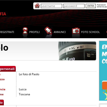
Password
dimenticat
FIA
REGISTRATI
PROFILI
ANNUNCI
FOTO SCHOOL
lo
 personali
e
Le foto di Paolo
izzo
ncia
Lucca
one
Toscana
io