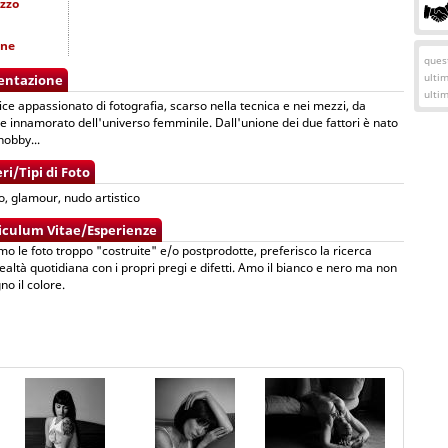
izzo
one
quest
ulti
entazione
ulti
ce appassionato di fotografia, scarso nella tecnica e nei mezzi, da
 innamorato dell'universo femminile. Dall'unione dei due fattori è nato
hobby...
ri/Tipi di Foto
to, glamour, nudo artistico
iculum Vitae/Esperienze
o le foto troppo "costruite" e/o postprodotte, preferisco la ricerca
realtà quotidiana con i propri pregi e difetti. Amo il bianco e nero ma non
no il colore.