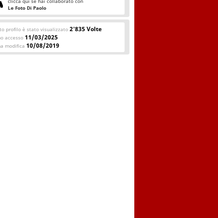
clicca qui se hai collaborato con
Le Foto Di Paolo
2'835 Volte
o profilo è stato visualizzato
11/03/2025
mo accesso
10/08/2019
ma modifica