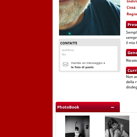
Indir
Città
Regi
Pres
Sempli
sempre
il mio 
CONTATTI
telefono
Gene
fax
Ritrat
manda un messaggio a
le foto di paolo
Curr
Non am
della 
disdeg
PhotoBook