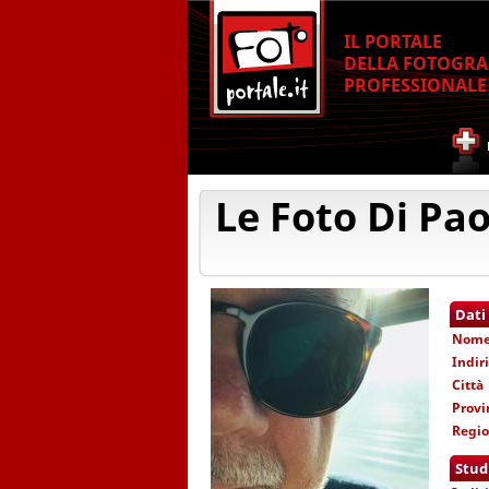
IL PORTALE
DELLA FOTOGRA
PROFESSIONALE
Le Foto Di Pao
Dati
Nom
Indir
Città
Provi
Regi
Stud