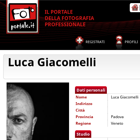
IL PORTALE
DELLA FOTOGRAFIA
PROFESSIONALE
REGISTRATI
PROFILI
Luca Giacomelli
Dati personali
Nome
Luca Giacomelli
Indirizzo
Città
Provincia
Padova
Regione
Veneto
Studio