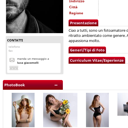
Indirizzo
Città
Regione
Presentazione
Ciao a tutti, sono un fotoamatore di 
ritratto ambientato come genere. A
CONTATTI
appassiona molto.
telefono
Generi/Tipi di Foto
fax
manda un messaggio a
Curriculum Vitae/Esperienze
luca giacomelli
PhotoBook