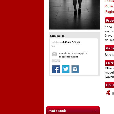
Indir
Città
Regi
Pres
Sono u
esclus
è aver
CONTATTI
del bi
3357577026
telefono
fax
Gene
manda un messaggio a
Ritrat
massimo fagni
Curr
Oltre 
modell
Novemb
Ho l
B
PhotoBook