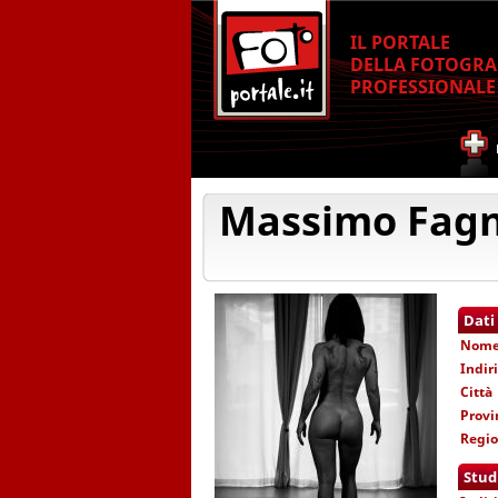
IL PORTALE
DELLA FOTOGRA
PROFESSIONALE
Massimo Fagn
Dati
Nom
Indir
Città
Provi
Regi
Stud