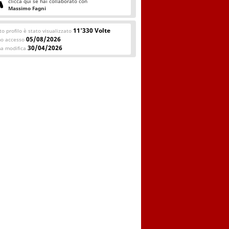
clicca qui se hai collaborato con
Massimo Fagni
11'330 Volte
o profilo è stato visualizzato
05/08/2026
mo accesso
30/04/2026
ma modifica