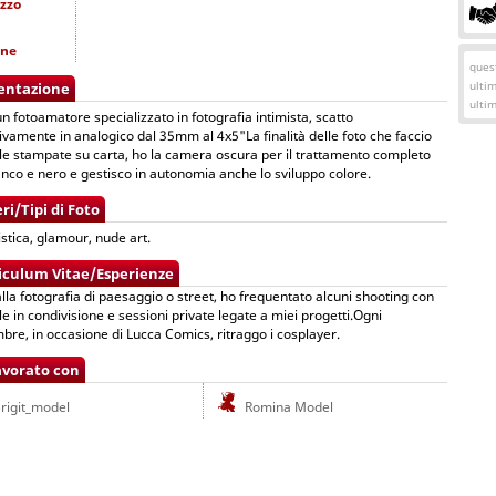
izzo
one
quest
ulti
entazione
ulti
n fotoamatore specializzato in fotografia intimista, scatto
ivamente in analogico dal 35mm al 4x5"La finalità delle foto che faccio
le stampate su carta, ho la camera oscura per il trattamento completo
anco e nero e gestisco in autonomia anche lo sviluppo colore.
ri/Tipi di Foto
tistica, glamour, nude art.
iculum Vitae/Esperienze
alla fotografia di paesaggio o street, ho frequentato alcuni shooting con
e in condivisione e sessioni private legate a miei progetti.Ogni
re, in occasione di Lucca Comics, ritraggo i cosplayer.
avorato con
rigit_model
Romina Model