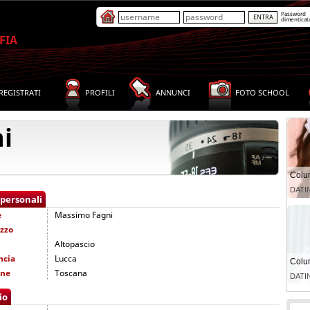
Password
dimenticat
FIA
REGISTRATI
PROFILI
ANNUNCI
FOTO SCHOOL
i
 personali
e
Massimo Fagni
izzo
Altopascio
ncia
Lucca
one
Toscana
io