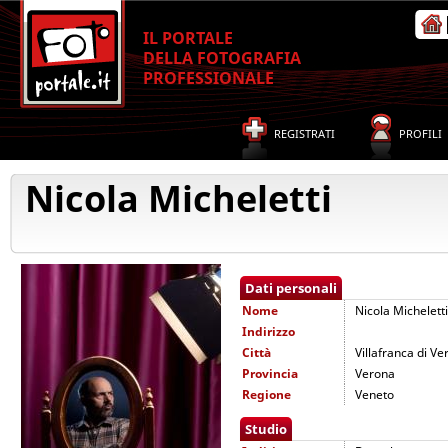
IL PORTALE
DELLA FOTOGRAFIA
PROFESSIONALE
REGISTRATI
PROFILI
Nicola Micheletti
Dati personali
Nome
Nicola Micheletti
Indirizzo
Città
Villafranca di V
Provincia
Verona
Regione
Veneto
Studio