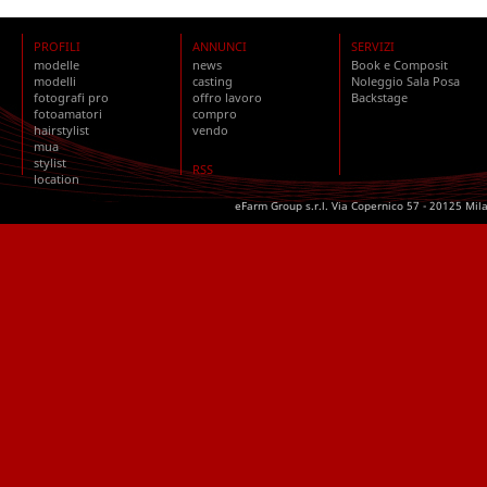
PROFILI
ANNUNCI
SERVIZI
modelle
news
Book e Composit
modelli
casting
Noleggio Sala Posa
fotografi pro
offro lavoro
Backstage
fotoamatori
compro
hairstylist
vendo
mua
stylist
RSS
location
eFarm Group s.r.l. Via Copernico 57 - 20125 Mil