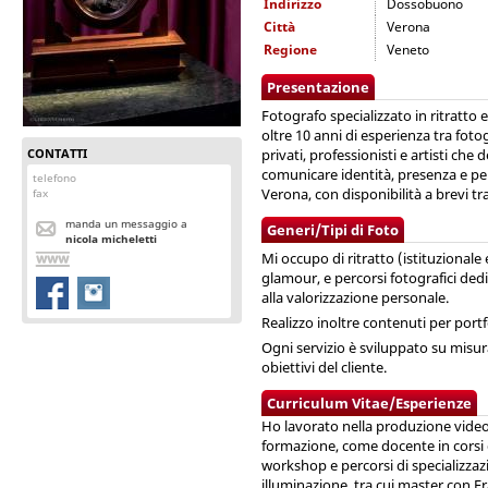
Indirizzo
Dossobuono
Città
Verona
Regione
Veneto
Presentazione
Fotografo specializzato in ritratto 
oltre 10 anni di esperienza tra fot
CONTATTI
privati, professionisti e artisti ch
comunicare identità, presenza e pe
telefono
Verona, con disponibilità a brevi tra
fax
manda un messaggio a
Generi/Tipi di Foto
nicola micheletti
Mi occupo di ritratto (istituzional
glamour, e percorsi fotografici ded
alla valorizzazione personale.
Realizzo inoltre contenuti per port
Ogni servizio è sviluppato su misura
obiettivi del cliente.
Curriculum Vitae/Esperienze
Ho lavorato nella produzione video 
formazione, come docente in corsi d
workshop e percorsi di specializzazi
illuminazione, tra cui master con F