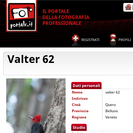
IL PORTALE
DELLA FOTOGRAFIA
PROFESSIONALE
REGISTRATI
PROFILI
Valter 62
Dati personali
Nome
valter 62
Indirizzo
Città
Quero
Provincia
Belluno
Regione
Veneto
Studio