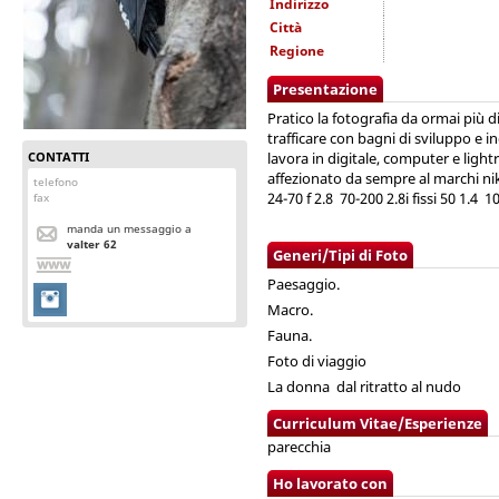
Indirizzo
Città
Regione
Presentazione
Pratico la fotografia da ormai più d
trafficare con bagni di sviluppo e i
CONTATTI
lavora in digitale, computer e li
affezionato da sempre al marchi ni
telefono
24-70 f 2.8 70-200 2.8i fissi
fax
manda un messaggio a
valter 62
Generi/Tipi di Foto
Paesaggio.
Macro.
Fauna.
Foto di viaggio
La donna dal ritratto al nudo
Curriculum Vitae/Esperienze
parecchia
Ho lavorato con