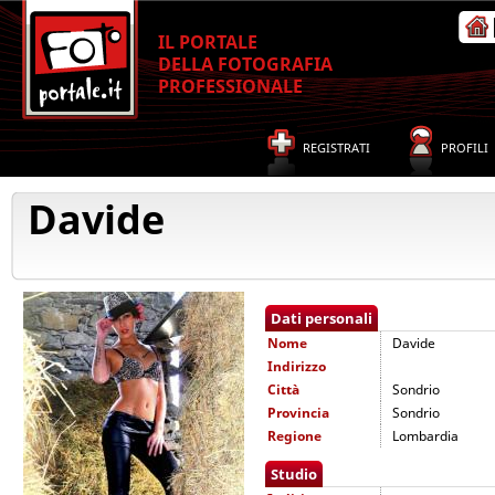
IL PORTALE
DELLA FOTOGRAFIA
PROFESSIONALE
REGISTRATI
PROFILI
Davide
Dati personali
Nome
Davide
Indirizzo
Città
Sondrio
Provincia
Sondrio
Regione
Lombardia
Studio