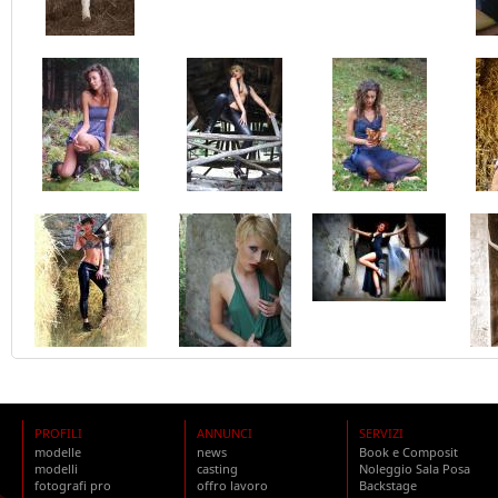
PROFILI
ANNUNCI
SERVIZI
modelle
news
Book e Composit
modelli
casting
Noleggio Sala Posa
fotografi pro
offro lavoro
Backstage