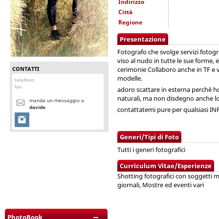
Indirizzo
Città
Regione
Presentazione
Fotografo che svolge servizi fotogra
viso al nudo in tutte le sue forme, e
CONTATTI
cerimonie Collaboro anche in TF e 
modelle.
telefono
fax
adoro scattare in esterna perchè ho 
naturali, ma non disdegno anche lo
manda un messaggio a
davide
contattatemi pure per qualsiasi IN
Generi/Tipi di Foto
Tutti i generi fotografici
Curriculum Vitae/Esperienze
Shotting fotografici con soggetti mo
giornali, Mostre ed eventi vari
PhotoBook