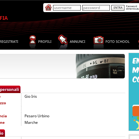
Password
dimenticat
FIA
REGISTRATI
PROFILI
ANNUNCI
FOTO SCHOOL
 personali
e
Gio Iris
izzo
ncia
Pesaro Urbino
one
Marche
io