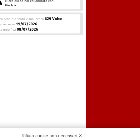
clicca qui se hai collaborato con
Gio Iris
629 Volte
o profilo è stato visualizzato
19/07/2026
mo accesso
08/07/2026
ma modifica
Rifiuta cookie non necessari ✕