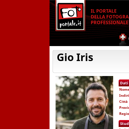
IL PORTALE
DELLA FOTOGRA
PROFESSIONALE
Gio Iris
Dati
Nom
Indir
Città
Provi
Regi
Stud