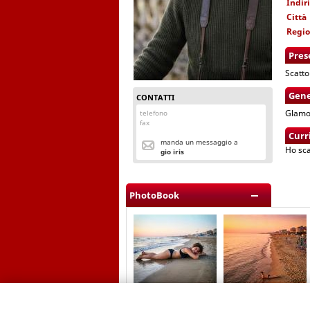
Indir
Città
Regi
Pres
Scatto
Gene
CONTATTI
Glamo
telefono
fax
Curr
manda un messaggio a
Ho sca
gio iris
PhotoBook