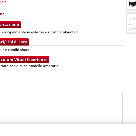
izzo
one
quest
ulti
entazione
ulti
 principalmente in esterno e ritratti ambientati
ri/Tipi di Foto
ur e candid shoot
iculum Vitae/Esperienze
ttato con alcune modelle amatoriali