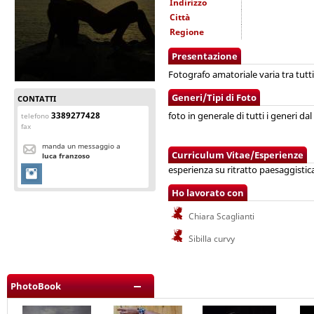
Indirizzo
Città
Regione
Presentazione
Fotografo amatoriale varia tra tutti g
Generi/Tipi di Foto
CONTATTI
3389277428
foto in generale di tutti i generi da
telefono
fax
manda un messaggio a
Curriculum Vitae/Esperienze
luca franzoso
esperienza su ritratto paesaggistica
Ho lavorato con
Chiara Scaglianti
Sibilla curvy
PhotoBook