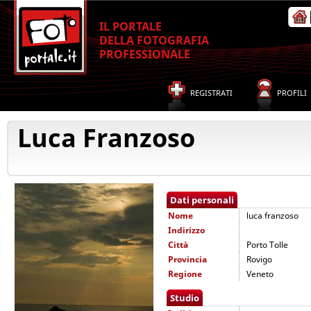
IL PORTALE
DELLA FOTOGRAFIA
PROFESSIONALE
REGISTRATI
PROFILI
Luca Franzoso
Dati personali
Nome
luca franzoso
Indirizzo
Città
Porto Tolle
Provincia
Rovigo
Regione
Veneto
Studio