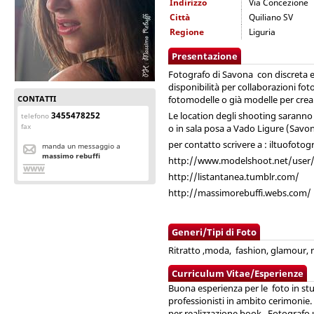
Indirizzo
Via Concezione
Città
Quiliano SV
Regione
Liguria
Presentazione
Fotografo di Savona con discreta es
disponibilità per collaborazioni fo
CONTATTI
fotomodelle o già modelle per crear
3455478252
Le location degli shooting saranno
telefono
fax
o in sala posa a Vado Ligure (Savon
per contatto scrivere a : iltuofoto
manda un messaggio a
massimo rebuffi
http://www.modelshoot.net/user
http://listantanea.tumblr.com/
http://massimorebuffi.webs.com/
Generi/Tipi di Foto
Ritratto ,moda, fashion, glamour, 
Curriculum Vitae/Esperienze
Buona esperienza per le foto in stu
professionisti in ambito cerimonie.
per realizzazione book . Fotografo 