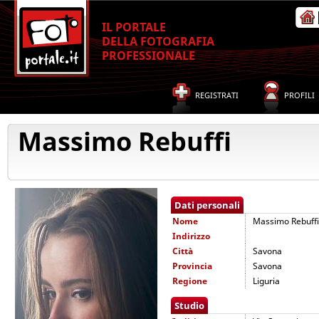
IL PORTALE
DELLA FOTOGRAFIA
PROFESSIONALE
REGISTRATI
PROFILI
Massimo Rebuffi
Dati personali
Nome
Massimo Rebuffi
Indirizzo
Città
Savona
Provincia
Savona
Regione
Liguria
Studio