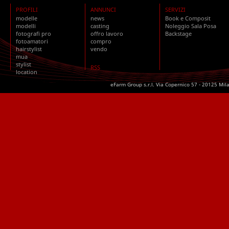
PROFILI
ANNUNCI
SERVIZI
modelle
news
Book e Composit
modelli
casting
Noleggio Sala Posa
fotografi pro
offro lavoro
Backstage
fotoamatori
compro
hairstylist
vendo
mua
stylist
RSS
location
eFarm Group s.r.l. Via Copernico 57 - 20125 Mil