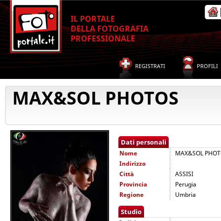
IL PORTALE
DELLA FOTOGRAFIA
PROFESSIONALE
REGISTRATI
PROFILI
MAX&SOL PHOTOS
Dati personali
Nome
MAX&SOL PHOT
Indirizzo
Città
ASSISI
Provincia
Perugia
Regione
Umbria
Studio