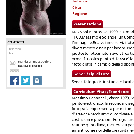
Indirizzo
Città
Regione
Presentazione
Max&Sol Photos Dal 1999 in Umbria.
TFCD.Massimo e Solange: un uomo 
CONTATTI
l'immagine.Realizziamo servizi foto
divertimento e non per lavoro. Non
telefono
piuttosto fotoamatori evoluti colt
fax
ormai. Il nostro punto di forza e' la
manda un messaggio a
"foto gratis in cambio della disponi
max&sol photos
Generi/Tipi di Foto
Servizi fotografici in studio e locati
Curriculum Vitae/Esperienze
Massimo Capannelli, classe 1973. Sol
perito elettronico, la seconda, dise
fotografia rappresenta per noi un
d'arte che cerchiamo di coltivare a
costrizioni e privazioni. Fotografare
routine quotidiana, mettere da par
amanti come noi della creativita' e 