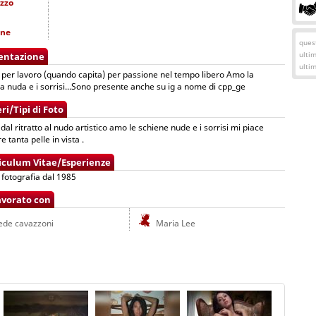
izzo
one
quest
ulti
entazione
ulti
 per lavoro (quando capita) per passione nel tempo libero Amo la
a nuda e i sorrisi...Sono presente anche su ig a nome di cpp_ge
ri/Tipi di Foto
 dal ritratto al nudo artistico amo le schiene nude e i sorrisi mi piace
e tanta pelle in vista .
iculum Vitae/Esperienze
 fotografia dal 1985
avorato con
ede cavazzoni
Maria Lee