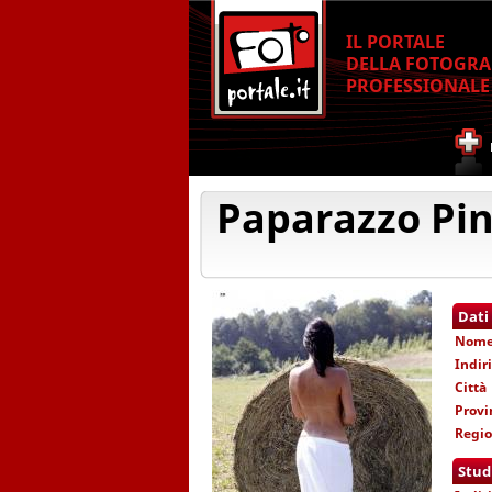
IL PORTALE
DELLA FOTOGRA
PROFESSIONALE
Paparazzo Pi
Dati
Nom
Indir
Città
Provi
Regi
Stud