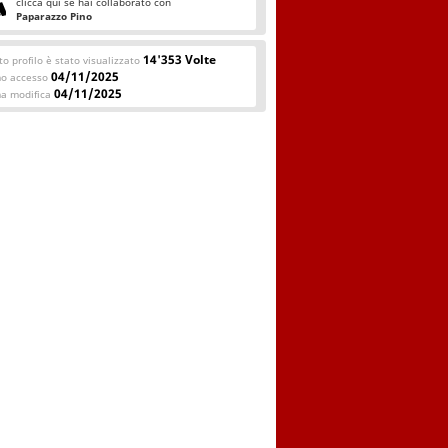
clicca qui se hai collaborato con
Paparazzo Pino
14'353 Volte
o profilo è stato visualizzato
04/11/2025
mo accesso
04/11/2025
ma modifica