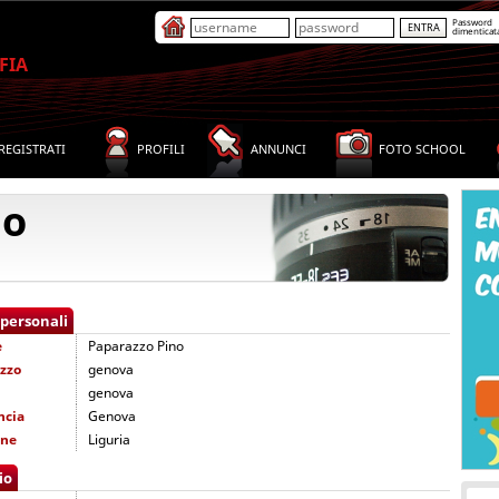
Password
dimenticat
FIA
REGISTRATI
PROFILI
ANNUNCI
FOTO SCHOOL
no
 personali
e
Paparazzo Pino
izzo
genova
genova
ncia
Genova
one
Liguria
io