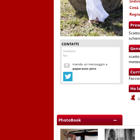
Indir
Città
Regi
Pres
Scatto
schien
CONTATTI
Gene
telefono
fax
scatto
metter
manda un messaggio a
paparazzo pino
Curr
Faccio
Ho l
f
PhotoBook