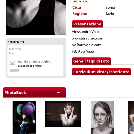
Indirizzo
Città
roma
Regione
lazio
Presentazione
Alessandro Volpi
www.atravisio.com
CONTATTI
av@atravisio.com
telefono
FB: Atra Visio
fax
Generi/Tipi di Foto
manda un messaggio a
alessandro volpi
Curriculum Vitae/Esperienze
PhotoBook