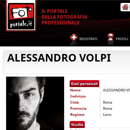
IL PORTALE
DELLA FOTOGRAFIA
PROFESSIONALE
REGISTRATI
PROFILI
ALESSANDRO VOLPI
Dati personali
Nome
ALESSANDRO VO
Indirizzo
Città
Roma
Provincia
Roma
Regione
Lazio
Studio