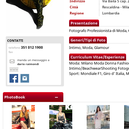
Indirizzo
Via Baita 5 cap.
Città
Rescaldina - Mil
Regione
Lombardia
Presentazione
Fotografo Professionista di Moda, C
Generi/Tipi di Foto
CONTATTI
351 012 1900
Intimo, Moda, Glamour
telefono
fax
Curriculum Vitae/Esperienze
manda un messaggio a
Moda: Milano Moda Donna Fashion W
dario raimondi
Intimo/BeachwearShooting Fotogra
Sport: Mondiale F1, Giro d' Italia, 
PhotoBook