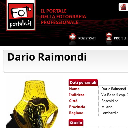
IL PORTALE
DELLA FOTOGRAFIA
PROFESSIONALE
REGISTRATI
PROFILI
Dario Raimondi
Dati personali
Nome
Dario Raimondi
Indirizzo
Via Baita 5 cap.
Città
Rescaldina
Provincia
Milano
Regione
Lombardia
Studio