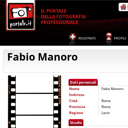
IL PORTALE
DELLA FOTOGRAFIA
PROFESSIONALE
REGISTRATI
PROFILI
Fabio Manoro
Dati personali
Nome
Fabio Manoro
Indirizzo
Città
Roma
Provincia
Roma
Regione
Lazio
Studio