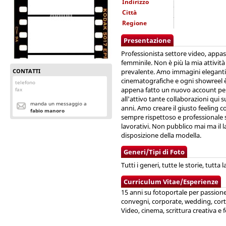
Indirizzo
Città
Regione
Presentazione
Professionista settore video, appass
femminile. Non è più la mia attivi
CONTATTI
prevalente. Amo immagini eleganti 
cinematografiche e ogni showreel è
telefono
appena fatto un nuovo account per
fax
all'attivo tante collaborazioni qui s
manda un messaggio a
anni. Amo creare il giusto feeling 
fabio manoro
sempre rispettoso e professionale s
lavorativi. Non pubblico mai ma il
disposizione della modella.
Generi/Tipi di Foto
Tutti i generi, tutte le storie, tutta
Curriculum Vitae/Esperienze
15 anni su fotoportale per passione.
convegni, corporate, wedding, cort
Video, cinema, scrittura creativa e 