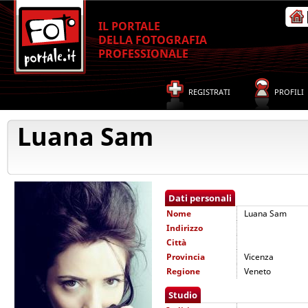
IL PORTALE
DELLA FOTOGRAFIA
PROFESSIONALE
REGISTRATI
PROFILI
Luana Sam
Dati personali
Nome
Luana Sam
Indirizzo
Città
Provincia
Vicenza
Regione
Veneto
Studio