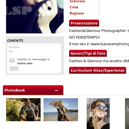
Indirizzo
Città
Regione
Presentazione
Fashion&Glamour Photographer tra It
NO PERDITEMPO!
CONTATTI
Il mio sito e' www.luanasamphot
telefono
fax
Generi/Tipi di Foto
manda un messaggio a
Fashion & Glamour ma accetto sfid
luana sam
Curriculum Vitae/Esperienze
PhotoBook