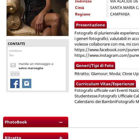
Indirizzo
VIA ALACIDE DE
Città
SANTA MARIA C
Regione
CAMPANIA
Presentazione
Fotografo di pluriennale esperienza
i generi fotografici, valutabili in 
CONTATTI
volesse collaborare con me, mi cont
https://www.facebook.com/pure
telefono
https://www.instagram.com/pure
fax
manda un messaggio a
Generi/Tipi di Foto
salvo marseglia
Ritratto; Glamour; Moda; Close Up
Curriculum Vitae/Esperienze
Fotografo ufficiale vari Eventi Nazi
Studentesse.Fotografo Ufficiale Cal
Calendario dei BambniFotografo Mis
PhotoBook
Ritratto