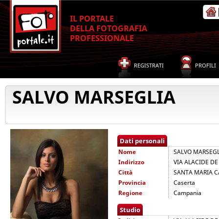
IL PORTALE
DELLA FOTOGRAFIA
PROFESSIONALE
REGISTRATI
PROFILI
SALVO MARSEGLIA
Dati personali
Nome
SALVO MARSEGL
Indirizzo
VIA ALACIDE DE
Città
SANTA MARIA C
Provincia
Caserta
Regione
Campania
Studio