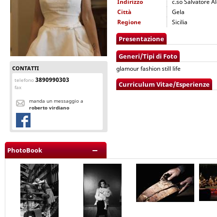
Indirizzo
c.so Salvatore Al
Città
Gela
Regione
Sicilia
Presentazione
Generi/Tipi di Foto
CONTATTI
glamour fashion still life
3890990303
telefono
Curriculum Vitae/Esperienze
fax
manda un messaggio a
roberto virdiano
PhotoBook