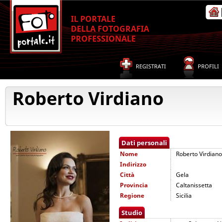
IL PORTALE
DELLA FOTOGRAFIA
PROFESSIONALE
REGISTRATI
PROFILI
Roberto Virdiano
Dati personali
Nome
Roberto Virdiano
Indirizzo
Città
Gela
Provincia
Caltanissetta
Regione
Sicilia
Studio