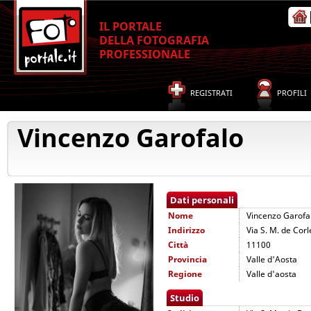
IL PORTALE
DELLA FOTOGRAFIA
PROFESSIONALE
REGISTRATI
PROFILI
Vincenzo Garofalo
Dati personali
Nome
Vincenzo Garofa
Indirizzo
Via S. M. de Cor
Città
11100
Provincia
Valle d'Aosta
Regione
Valle d'aosta
Studio