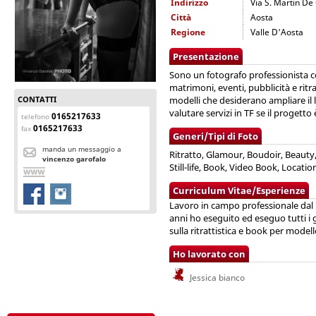
Indirizzo
Via S. Martin De
Città
Aosta
Regione
Valle D'Aosta
Presentazione
Sono un fotografo professionista c
matrimoni, eventi, pubblicità e ritr
CONTATTI
modelli che desiderano ampliare il 
valutare servizi in TF se il progetto
0165217633
telefono
0165217633
fax
Generi/Tipi di Foto
manda un messaggio a
Ritratto, Glamour, Boudoir, Beauty
vincenzo garofalo
Still-life, Book, Video Book, Locatio
Curriculum Vitae/Esperienze
Lavoro in campo professionale dal 
anni ho eseguito ed eseguo tutti i g
sulla ritrattistica e book per modell
Ho lavorato con
Jessica bianco