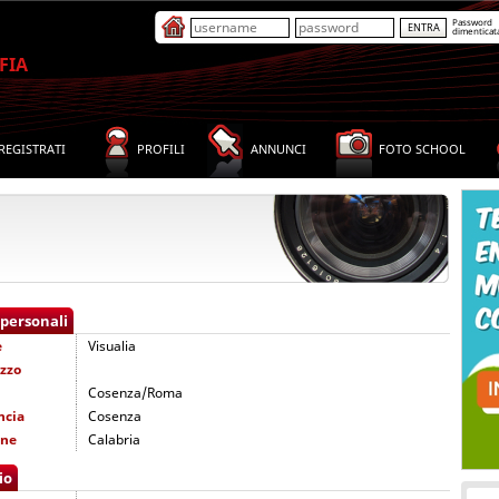
Password
dimenticat
FIA
REGISTRATI
PROFILI
ANNUNCI
FOTO SCHOOL
 personali
e
Visualia
izzo
Cosenza/Roma
ncia
Cosenza
one
Calabria
io