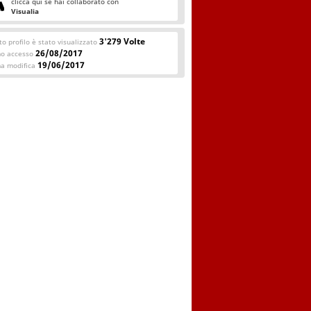
clicca qui se hai collaborato con
Visualia
3'279 Volte
o profilo è stato visualizzato
26/08/2017
mo accesso
19/06/2017
ma modifica