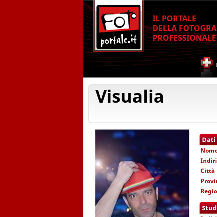
IL PORTALE
DELLA FOTOGRA
PROFESSIONALE
Visualia
Dati
Nom
Indir
Città
Provi
Regi
Stud