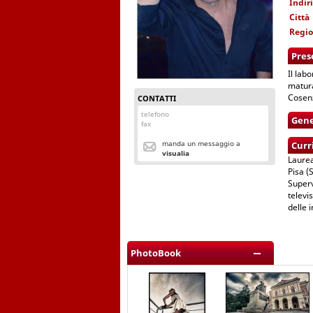
Indir
Città
Regi
Pres
Il lab
matura
Cosenz
CONTATTI
telefono
Gene
fax
manda un messaggio a
Curr
visualia
Laurea
Pisa (
Superv
televi
delle 
PhotoBook