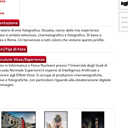
izzo
one
quest
ulti
entazione
ulti
oratorio di arte fotografica, Visualia, nasce dalla mia esperienza
ta in ambito televisivo, cinematografico e fotografico. Di base a
a e Roma. Un benvenuto a tutti coloro che visitano questo profilo.
ri/Tipi di Foto
iculum Vitae/Esperienze
to in Informatica e Fisica Nucleare presso l’Università degli Studi di
Scuola Normale Superiore) è esperto di Intelligenza Artificiale e
isore agli Effetti Visivi. Si occupa di produzioni cinematografiche,
sive e fotografiche, con particolare riguardo alla eleaborazione digitale
immagini.