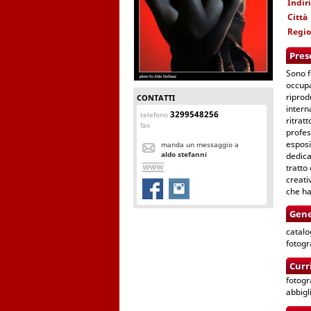
Indir
Città
Regi
Pres
Sono f
occupa
riprod
CONTATTI
intern
3299548256
telefono
ritrat
fax
profes
esposi
manda un messaggio a
aldo stefanni
dedica
tratto
creati
che ha
Gene
catalo
fotogra
Curr
fotogr
abbigl