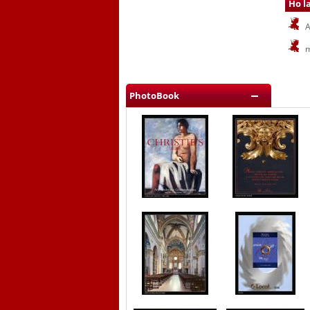
Ho l
A
m
PhotoBook