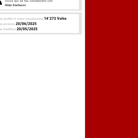
clicca qui se hai collaborato con
Aldo Stefanni
14'273 Volte
o profilo è stato visualizzato
20/06/2025
mo accesso
20/05/2025
ma modifica