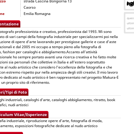
izzo
strada Cascina Bongiorna 13
Caorso
one
Emilia Romagna
quest
ulti
entazione
ulti
otografo professionista e creativo, professionista dal 1993. Mi sono
to di vari campi della fotografia industriale per specializzarmi poi nella
uzione di opere d'arte lavorando per prestigiose gallerie e case d'aste
azionali e dal 2005 mi occupo a tempo pieno alla fotografia di
to, fashion per cataloghi e abbigliamento.Accanto all'attività
sionale ho sempre portato avanti una ricerca creativa e ho fatto molte
zioni sia personali che collettive in Italia e all'estero soprattutto
te al nudo artistico che considero l'eccellenza della fotografia e che
 con estremo rispetto pur nella ampiezza degli stili creativi. Il mio lavoro
vo dedicato al nudo artistico è ben rappresentato nel progetto Makura-E
 un proprio sito di riferimento.
ri/Tipi di Foto
ghi industriali, cataloghi d'arte, cataloghi abbigliamento, ritratto, book
fici, nudi artistici
iculum Vitae/Esperienze
afia industriale, riproduzione opere d'arte, fotografia di moda,
iamento, esposizioni fotografiche dedicate al nudo artistico