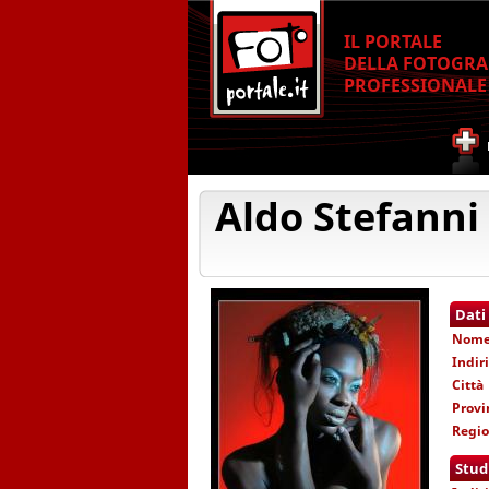
IL PORTALE
DELLA FOTOGRA
PROFESSIONALE
Aldo Stefanni
Dati
Nom
Indir
Città
Provi
Regi
Stud