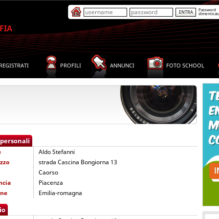
Password
dimenticat
FIA
REGISTRATI
PROFILI
ANNUNCI
FOTO SCHOOL
 personali
e
Aldo Stefanni
izzo
strada Cascina Bongiorna 13
Caorso
ncia
Piacenza
one
Emilia-romagna
io