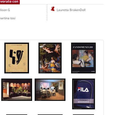
avorato con
lison G
Lauretta BrokenDoll
artina tosi