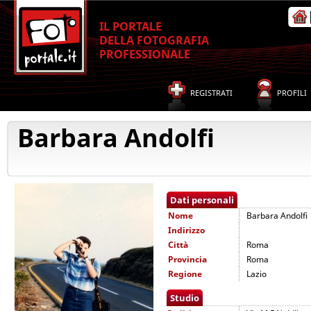
IL PORTALE
DELLA FOTOGRAFIA
PROFESSIONALE
REGISTRATI
PROFILI
Barbara Andolfi
Dati personali
Nome
Barbara Andolfi
Indirizzo
Città
Roma
Provincia
Roma
Regione
Lazio
Studio