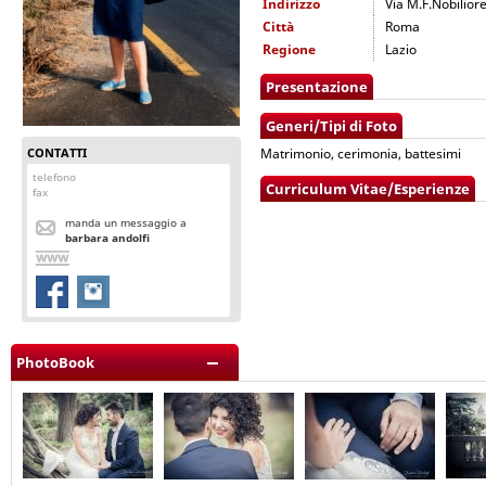
Indirizzo
Via M.F.Nobilior
Città
Roma
Regione
Lazio
Presentazione
Generi/Tipi di Foto
CONTATTI
Matrimonio, cerimonia, battesimi
telefono
Curriculum Vitae/Esperienze
fax
manda un messaggio a
barbara andolfi
PhotoBook