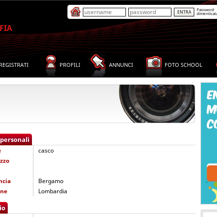
Password
dimenticat
FIA
REGISTRATI
PROFILI
ANNUNCI
FOTO SCHOOL
 personali
e
casco
izzo
ncia
Bergamo
one
Lombardia
io