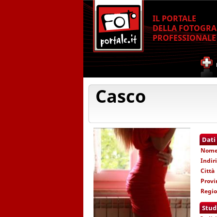
IL PORTALE
DELLA FOTOGRA
PROFESSIONALE
Casco
Dati
Nom
Indir
Città
Provi
Regi
Stud