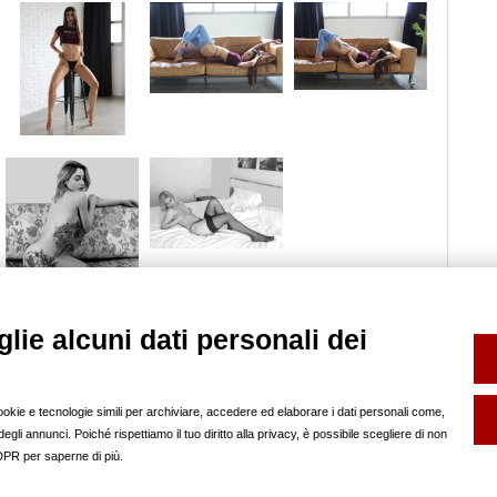
lie alcuni dati personali dei
SERVIZI
FOTO SCHOOL
FP INFO
Book e Composit
help
Noleggio Sala Posa
pubblicità sul nostro
cookie e tecnologie simili per archiviare, accedere ed elaborare i dati personali come,
Backstage
regolamento
gli annunci. Poiché rispettiamo il tuo diritto alla privacy, è possibile scegliere di non
SOCIAL
redazione
GDPR per saperne di più.
partner