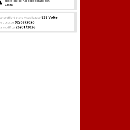
clicca qui se hai collaborato con
Casco
838 Volte
o profilo è stato visualizzato
02/08/2026
mo accesso
26/01/2026
ma modifica