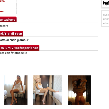
izzo
one
quest
ulti
entazione
ulti
matore
ri/Tipi di Foto
tratto al nudo glamour
iculum Vitae/Esperienze
catti con fotomodelle