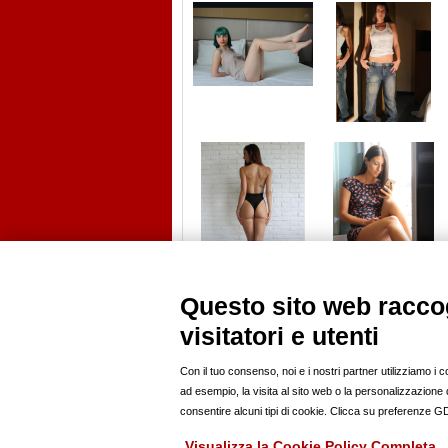
Questo sito web raccog
visitatori e utenti
PROFILI
ANNUNCI
modelle
news
modelli
casting
Con il tuo consenso, noi e i nostri partner utilizziamo i 
fotografi pro
offro lavoro
ad esempio, la visita al sito web o la personalizzazione de
fotoamatori
compro
consentire alcuni tipi di cookie. Clicca su preferenze 
hairstylist
vendo
mua
Visualizza la Cookie Policy Completa
stylist