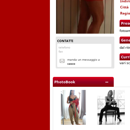
Indir
Città
Regi
Pres
fotoa
Gene
CONTATTI
dal ri
telefono
fax
Curr
manda un messaggio a
vari s
casco
PhotoBook