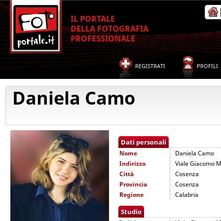
IL PORTALE
DELLA FOTOGRAFIA
PROFESSIONALE
REGISTRATI
PROFILI
Daniela Camo
Dati personali
Nome
Daniela Camo
Indirizzo
Viale Giacomo M
Città
Cosenza
Provincia
Cosenza
Regione
Calabria
Studio