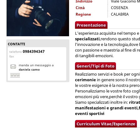
Indirizzo
Viale Giacomo M
Città
COSENZA
Regione
CALABRIA
Presentazione
L'esperienza acquisita nel tempo e 
specializzati
,rendono questo studi
CONTATTI
l'innovazione e la tecnologia,dove l
con passione e maestria al fine di r
0984394347
telefono
di tangibili emozioni.
fax
manda un messaggio a
Generi/Tipi di Foto
daniela camo
Realizziamo servizi e book per ogni 
cerimonie
in genere sono il nostro
le vostre esigenze è la nostra prero
Personalizziamo le vostre foto cogli
emozioni più vere,perchè il vostro g
Siamo specializzati inoltre in:
ritra
manifestazioni e grandi eventi,f
eventi sportivi
Curriculum Vitae/Esperienze