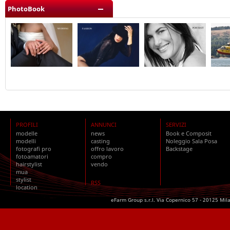
PhotoBook
PROFILI
ANNUNCI
SERVIZI
modelle
news
Book e Composit
modelli
casting
Noleggio Sala Posa
fotografi pro
offro lavoro
Backstage
fotoamatori
compro
hairstylist
vendo
mua
stylist
RSS
location
eFarm Group s.r.l. Via Copernico 57 - 20125 Mil