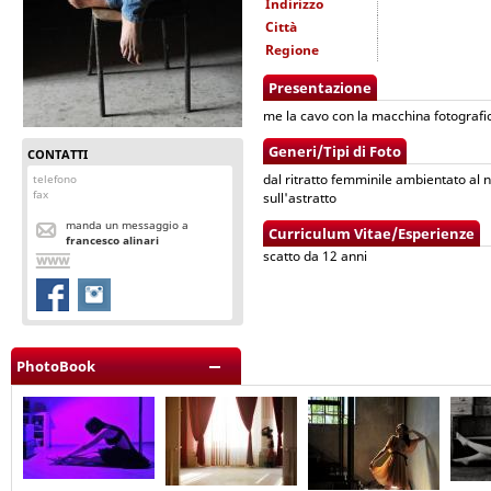
Indirizzo
Città
Regione
Presentazione
me la cavo con la macchina fotografi
Generi/Tipi di Foto
CONTATTI
dal ritratto femminile ambientato al 
telefono
fax
sull'astratto
manda un messaggio a
Curriculum Vitae/Esperienze
francesco alinari
scatto da 12 anni
PhotoBook