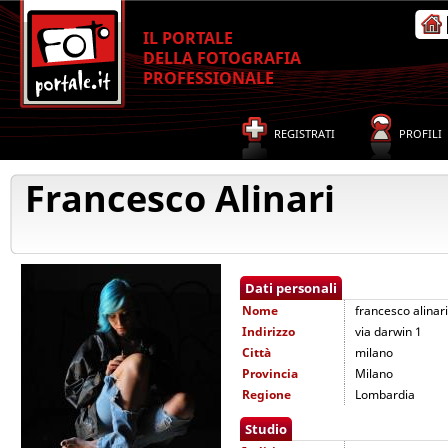
IL PORTALE
DELLA FOTOGRAFIA
PROFESSIONALE
REGISTRATI
PROFILI
Francesco Alinari
Dati personali
Nome
francesco alinari
Indirizzo
via darwin 1
Città
milano
Provincia
Milano
Regione
Lombardia
Studio