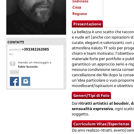
Indirizzo
Città
Regione
Presentazione
La bellezza è uno scatto che raccon
e nude art (anche con ispirazioni s
CONTATTI
curate, eleganti e valorizzanti, con
atmosfera.Valuto TF solo per proge
+393382262085
telefono
chiaro e team motivato: l’obiettivo
fax
materiale forte per portfolio e pubbl
manda un messaggio a
garantisco un approccio serio e ris
fabio bussola
nessuna condivisione senza consens
cancellazione dei file dopo la cons
un’idea particolare o vuoi proporre
moodboard/ispirazioni e obiettivo
Generi/Tipi di Foto
Dai
ritratti artistici al boudoir,
sensualità espressiva
, ogni scatt
soggetto.
Curriculum Vitae/Esperienze
Da anni realizzo ritratti, eventi/cer