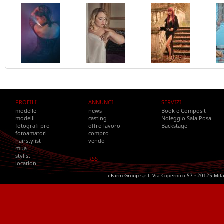
PROFILI
ANNUNCI
SERVIZI
modelle
news
Book e Composit
modelli
casting
Noleggio Sala Posa
fotografi pro
offro lavoro
Backstage
fotoamatori
compro
hairstylist
vendo
mua
stylist
RSS
location
eFarm Group s.r.l. Via Copernico 57 - 20125 Mil