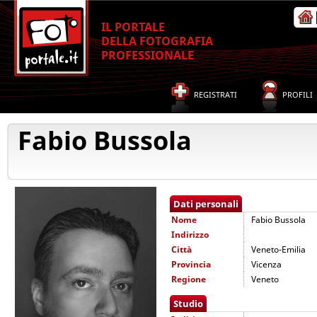
IL PORTALE
DELLA FOTOGRAFIA
PROFESSIONALE
REGISTRATI
PROFILI
Fabio Bussola
Dati personali
Nome
Fabio Bussola
Indirizzo
Città
Veneto-Emilia
Provincia
Vicenza
Regione
Veneto
Studio