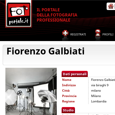
IL PORTALE
DELLA FOTOGRAFIA
PROFESSIONALE
REGISTRATI
PROFILI
Fiorenzo Galbiati
Dati personali
Nome
Fiorenzo Galbiat
Indirizzo
via biraghi 9
Città
milano
Provincia
Milano
Regione
Lombardia
Studio