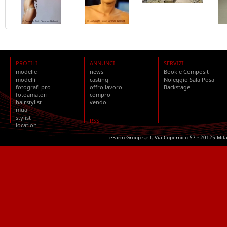
PROFILI
ANNUNCI
SERVIZI
modelle
news
Book e Composit
modelli
casting
Noleggio Sala Posa
fotografi pro
offro lavoro
Backstage
fotoamatori
compro
hairstylist
vendo
mua
stylist
RSS
location
eFarm Group s.r.l. Via Copernico 57 - 20125 Mil