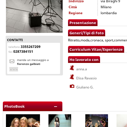
Indirizzo
via Biraghi 9
Città
Milano
Regione
lombardia
Presentazione
Generi/Tipi di Foto
CONTATTI
Ritratto,moda,cronaca, sport,commerc
3355267209
telefono
Curriculum Vitae/Esperienze
0287384151
fax
Ho lavorato con
manda un messaggio a
fiorenzo galbiati
anna.a
Elisa Ravasio
Giuliano G.
PhotoBook