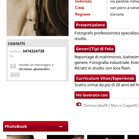
Indirizzo
via paolina roma
Città
san piero a sieve
Regione
toscana
Presentazione
Fotografo professionista specializza
studio.
CONTATTI
Generi/Tipi di Foto
3474324738
telefono
fax
Reportage di matrimonio, battesimi
genere. Fotografia industriale. Event
manda un messaggio a
Ritratti in studio con luce flash.
christian ghelardini
Curriculum Vitae/Esperienze
Scatto ormai da più di 20 anni ed ho
Ho lavorato con
Ominocoibaffi ( Marco Cappelli)
PhotoBook