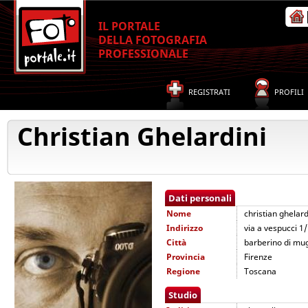
IL PORTALE
DELLA FOTOGRAFIA
PROFESSIONALE
REGISTRATI
PROFILI
Christian Ghelardini
Dati personali
Nome
christian ghelard
Indirizzo
via a vespucci 1
Città
barberino di mug
Provincia
Firenze
Regione
Toscana
Studio