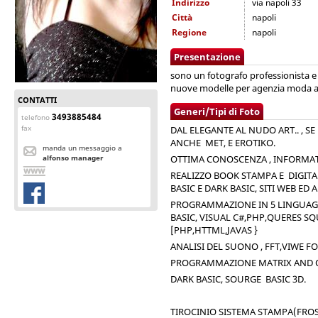
Indirizzo
via napoli 33
Città
napoli
Regione
napoli
Presentazione
sono un fotografo professionista e
nuove modelle per agenzia moda a
CONTATTI
Generi/Tipi di Foto
3493885484
telefono
fax
DAL ELEGANTE AL NUDO ART.. , S
ANCHE MET, E EROTIKO.
manda un messaggio a
alfonso manager
OTTIMA CONOSCENZA , INFORMATI
REALIZZO BOOK STAMPA E DIGITAL
BASIC E DARK BASIC, SITI WEB ED A
PROGRAMMAZIONE IN 5 LINGUAGGI
BASIC, VISUAL C#,PHP,QUERES SQ
[PHP,HTTML,JAVAS }
ANALISI DEL SUONO , FFT,VIWE F
PROGRAMMAZIONE MATRIX AND OBJ
DARK BASIC, SOURGE BASIC 3D.
TIROCINIO SISTEMA STAMPA(FRO