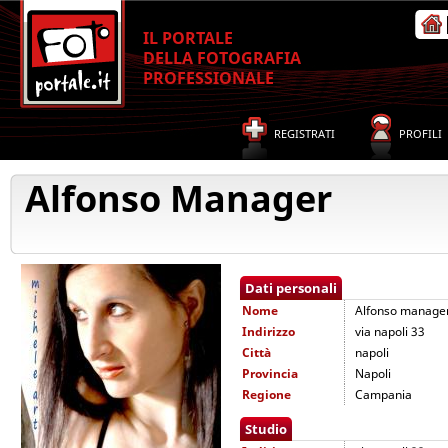
IL PORTALE
DELLA FOTOGRAFIA
PROFESSIONALE
REGISTRATI
PROFILI
Alfonso Manager
Dati personali
Nome
Alfonso manage
Indirizzo
via napoli 33
Città
napoli
Provincia
Napoli
Regione
Campania
Studio