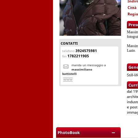
Indir
Città
Regi
Pres
Massimi
fotogra
CONTATTI
Massimi
3924575981
Lazio.
telefono
1782211905
fax
manda un messaggio a
Gene
massimiliano
battistelli
Still-l
Curr
dal 19
archit
indust
e post
immagi
PhotoBook