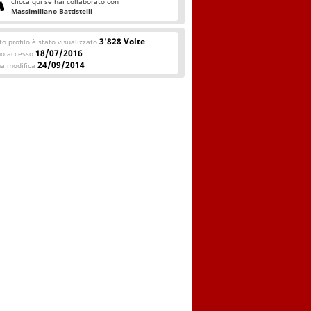
clicca qui se hai collaborato con
Massimiliano Battistelli
3'828 Volte
o profilo è stato visualizzato
18/07/2016
mo accesso
24/09/2014
ma modifica