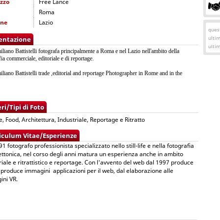
izzo
Free Lance
Roma
one
Lazio
quest
ulti
entazione
ulti
liano Battistelli fotografa principalmente a Roma e nel Lazio nell'ambito della
fia commerciale, editoriale e di reportage.
liano Battistelli trade ,editorial and reportage Photographer in Rome and in the
ri/Tipi di Foto
ife, Food, Architettura, Industriale, Reportage e Ritratto
iculum Vitae/Esperienze
91 fotografo professionista specializzato nello still-life e nella fotografia
ettonica, nel corso degli anni matura un esperienza anche in ambito
riale e ritrattistico e reportage. Con l'avvento del web dal 1997 produce
 produce immagini applicazioni per il web, dal elaborazione alle
ni VR.