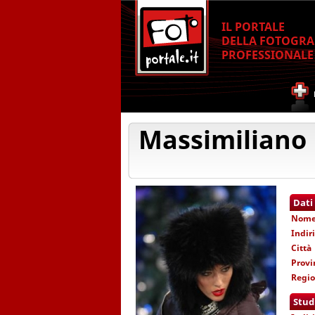
IL PORTALE
DELLA FOTOGRA
PROFESSIONALE
Massimiliano B
Dati
Nom
Indir
Città
Provi
Regi
Stud