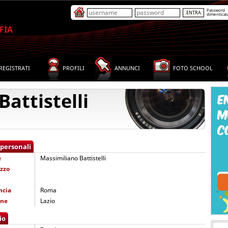
Password
dimenticat
FIA
REGISTRATI
PROFILI
ANNUNCI
FOTO SCHOOL
attistelli
 personali
e
Massimiliano Battistelli
izzo
ncia
Roma
one
Lazio
io