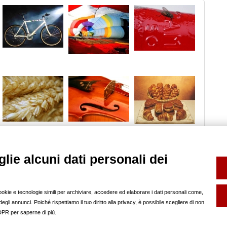
lie alcuni dati personali dei
SERVIZI
FOTO SCHOOL
FP INFO
Book e Composit
help
Noleggio Sala Posa
pubblicità sul nostro
cookie e tecnologie simili per archiviare, accedere ed elaborare i dati personali come,
Backstage
regolamento
gli annunci. Poiché rispettiamo il tuo diritto alla privacy, è possibile scegliere di non
SOCIAL
redazione
GDPR per saperne di più.
partner