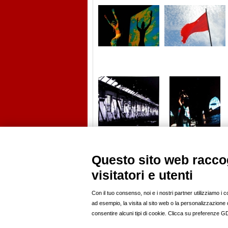
Questo sito web raccog
visitatori e utenti
PROFILI
ANNUNCI
modelle
news
modelli
casting
Con il tuo consenso, noi e i nostri partner utilizziamo i 
fotografi pro
offro lavoro
ad esempio, la visita al sito web o la personalizzazione de
fotoamatori
compro
consentire alcuni tipi di cookie. Clicca su preferenze 
hairstylist
vendo
mua