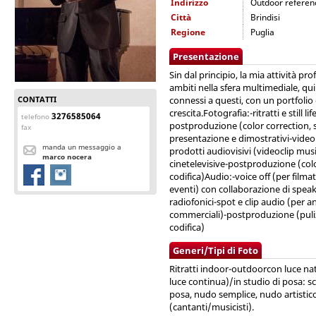
Indirizzo
Outdoor referen
Città
Brindisi
Regione
Puglia
Presentazione
Sin dal principio, la mia attività p
ambiti nella sfera multimediale, quin
CONTATTI
connessi a questi, con un portfolio 
crescita.Fotografia:-ritratti e still
3276585064
telefono
postproduzione (color correction, st
fax
presentazione e dimostrativi-video
manda un messaggio a
prodotti audiovisivi (videoclip mus
marco nocera
cinetelevisive-postproduzione (col
codifica)Audio:-voice off (per filmati
eventi) con collaborazione di spea
radiofonici-spot e clip audio (per a
commerciali)-postproduzione (pulizi
codifica)
Generi/Tipi di Foto
Ritratti indoor-outdoorcon luce nat
luce continua)/in studio di posa: sca
posa, nudo semplice, nudo artisti
(cantanti/musicisti).