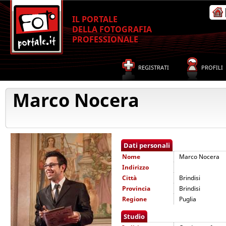
IL PORTALE
DELLA FOTOGRAFIA
PROFESSIONALE
REGISTRATI
PROFILI
Marco Nocera
Dati personali
Nome
Marco Nocera
Indirizzo
Città
Brindisi
Provincia
Brindisi
Regione
Puglia
Studio